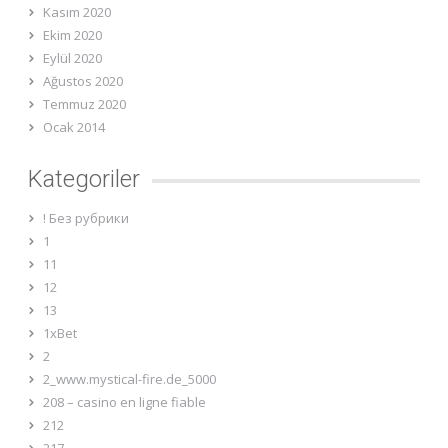
Kasım 2020
Ekim 2020
Eylül 2020
Ağustos 2020
Temmuz 2020
Ocak 2014
Kategoriler
! Без рубрики
1
11
12
13
1xBet
2
2_www.mystical-fire.de_5000
208 – casino en ligne fiable
212
217