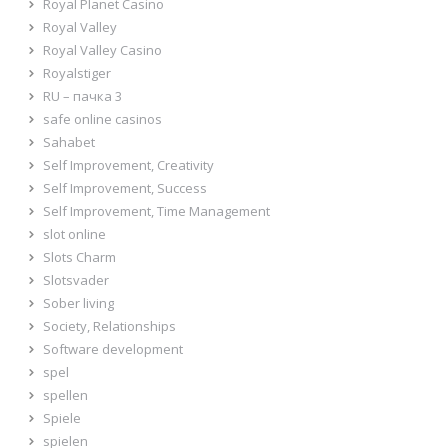
Royal Planet Casino
Royal Valley
Royal Valley Casino
Royalstiger
RU – пачка 3
safe online casinos
Sahabet
Self Improvement, Creativity
Self Improvement, Success
Self Improvement, Time Management
slot online
Slots Charm
Slotsvader
Sober living
Society, Relationships
Software development
spel
spellen
Spiele
spielen