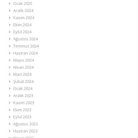
Ocak 2025
Aralık 2024
Kasım 2024
Ekim 2024
Eylül 2024
Ağustos 2024
Temmuz 2024
Haziran 2024
Mayıs 2024
Nisan 2024
Mart 2024
Şubat 2024
Ocak 2024
Aralık 2023
Kasım 2023
Ekim 2023
Eylül 2023
Ağustos 2023
Haziran 2023
Mayıs 2023