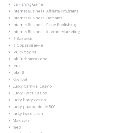
Ice Fishing Game
Internet Business, Affiliate Programs
Internet Business, Domains
Internet Business, Ezine Publishing
Internet Business, Internet Marketing
IT Вакансії
IT Образование
IVCRN tipy na
Jak Trichomist Forte
jeux
Joker8
khelibet
Lucky Carnival Casino
Lucky Twice Casino
lucky-barry-casino
lucky-pharao-de.de 500
lucky-twice-casin
Makispin
med