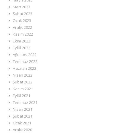
Mart 2023
Şubat 2023
Ocak 2023
Aralık 2022
Kasım 2022
Ekim 2022
Eylül 2022
Ağustos 2022
Temmuz 2022
Haziran 2022
Nisan 2022
Şubat 2022
Kasım 2021
Eylül 2021
Temmuz 2021
Nisan 2021
Şubat 2021
Ocak 2021
Aralık 2020