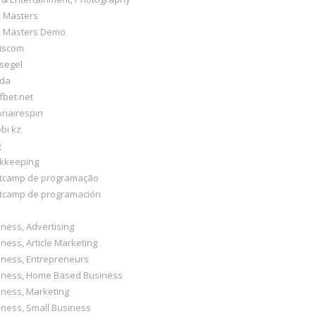
a Masters
a Masters Demo
iscom
segel
da
fbet.net
ionairespin
bi kz
g
kkeeping
tcamp de programação
tcamp de programación
ness, Advertising
ness, Article Marketing
iness, Entrepreneurs
iness, Home Based Business
iness, Marketing
iness, Small Business