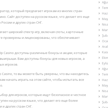
Ağu
Tem
ератор, который предлагает игрокам из многих стран
Haz
но. Сайт доступен на русском языке, что делает его еще
May
России и других стран СНГ.
Nis
Mar
агает широкий спектр игр, включая слоты, карточные
Şub
айте проверены и лицензированы, что обеспечивает
Oca
Aral
Kas
 Up Casino доступны различные бонусы и акции, которые
Eki
 выигрыши. Вам доступны бонусы для новых игроков, а
Eylü
ых игроков.
Ağu
p Casino, то вы можете быть уверены, что вы находитесь
Tem
ам начать играть на этом сайте, чтобы испытать все
Haz
May
о.
Nis
 выбор для игроков, которые ищут безопасное и честное
Mar
упен на русском языке, что делает его еще более
Şub
 и других стран СНГ.
Oca