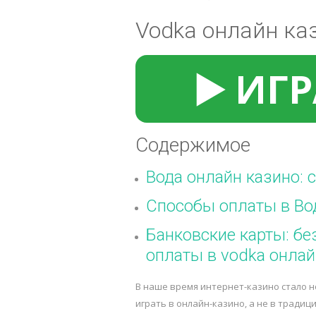
Vodka онлайн ка
▶️ ИГ
Содержимое
Вода онлайн казино: 
Способы оплаты в Во
Банковские карты: бе
оплаты в vodka онлай
В наше время интернет-казино стало 
играть в онлайн-казино, а не в традиц