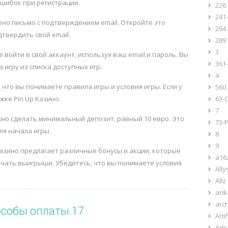
шибок при регистрации.
226 
241
ено письмо с подтверждением email. Откройте это
264 
дтвердить свой email.
289 
3
 войти в свой аккаунт, используя ваш email и пароль. Вы
361
 игру из списка доступных игр.
4
 что вы понимаете правила игры и условия игры. Если у
560
63-
жке Pin Up Казино.
7
жно сделать минимальный депозит, равный 10 евро. Это
73-P
я начала игры.
8
9
 Казино предлагает различные бонусы и акции, которые
a16z
учать выигрыши. Убедитесь, что вы понимаете условия
Ally
Allz
ank
arc
особы оплаты.17
Arti
Art