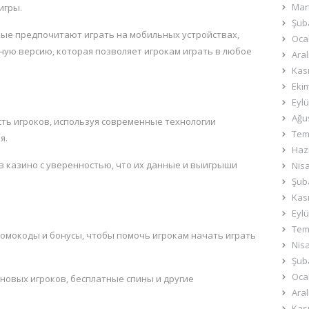
Mar
игры.
Şub
рые предпочитают играть на мобильных устройствах,
Oca
ьную версию, которая позволяет игрокам играть в любое
Aral
Kas
Eki
Eylü
Ağu
сть игроков, используя современные технологии
Tem
я.
Haz
 в казино с уверенностью, что их данные и выигрыши
Nis
Şub
Kas
Eylü
Tem
ромокоды и бонусы, чтобы помочь игрокам начать играть
Nis
Şub
Oca
 новых игроков, бесплатные спины и другие
Aral
Kas