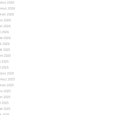
stos 2026
muz 2026
iran 2026
ıs 2026
an 2026
t 2026
at 2026
k 2026
ık 2025
ım 2025
m 2025
l 2025
stos 2025
muz 2025
iran 2025
ıs 2025
an 2025
t 2025
at 2025
k 2025