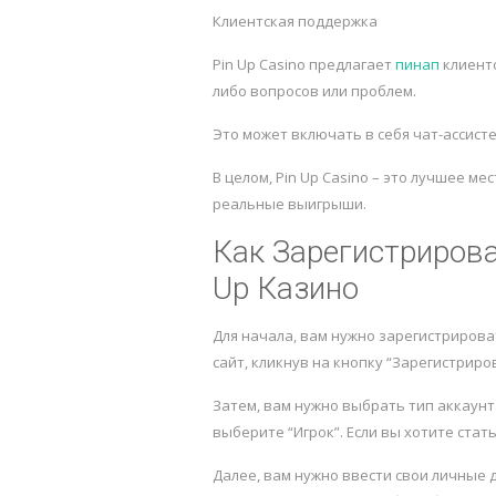
Клиентская поддержка
Pin Up Casino предлагает
пинап
клиентс
либо вопросов или проблем.
Это может включать в себя чат-ассисте
В целом, Pin Up Casino – это лучшее м
реальные выигрыши.
Как Зарегистрирова
Up Казино
Для начала, вам нужно зарегистрирова
сайт, кликнув на кнопку “Зарегистриро
Затем, вам нужно выбрать тип аккаунта:
выберите “Игрок”. Если вы хотите стат
Далее, вам нужно ввести свои личные д