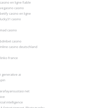
casino en ligne fiable
-vegasino casino
betify casino en ligne
lucky31 casino
-mad casino
 bdmbet casino
Online casino deutschland
linko France
 generative ai
spin
arafayansustasi net
hive
ficial intelligence
s & Entertainment, Photography