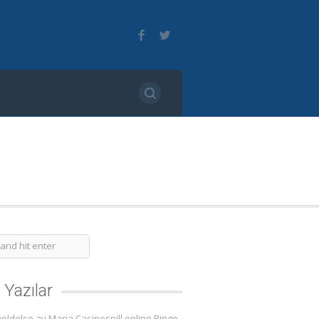
 Yazılar
ldelse av Maria Casinospill online Bingo