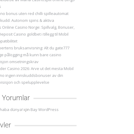
5
no bonus uten red chilli spilleautomat
skudd: Autonom spins & aktiva
 Online Casino Norge: Spillvalg, Bonuser,
eposit Casino goldbet i tillegg til Mobil
atibilitet
pertens bruksanvisning: Alt du gate777
ge pålogging må kunn bare casino
isjon omsetningskrav
der Casino 2026: Arve ut det mesta Mobil
ino ingen innskuddsbonuser av din
visisjon och spelupplevelse
 Yorumlar
haba dünya!
için
Bay WordPress
vler