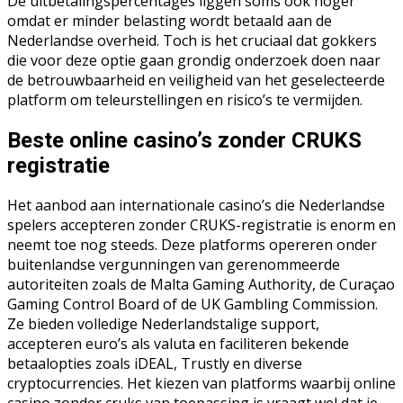
De uitbetalingspercentages liggen soms ook hoger
omdat er minder belasting wordt betaald aan de
Nederlandse overheid. Toch is het cruciaal dat gokkers
die voor deze optie gaan grondig onderzoek doen naar
de betrouwbaarheid en veiligheid van het geselecteerde
platform om teleurstellingen en risico’s te vermijden.
Beste online casino’s zonder CRUKS
registratie
Het aanbod aan internationale casino’s die Nederlandse
spelers accepteren zonder CRUKS-registratie is enorm en
neemt toe nog steeds. Deze platforms opereren onder
buitenlandse vergunningen van gerenommeerde
autoriteiten zoals de Malta Gaming Authority, de Curaçao
Gaming Control Board of de UK Gambling Commission.
Ze bieden volledige Nederlandstalige support,
accepteren euro’s als valuta en faciliteren bekende
betaalopties zoals iDEAL, Trustly en diverse
cryptocurrencies. Het kiezen van platforms waarbij online