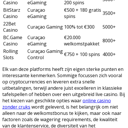
Casino
eGaming
200 spins
BitStarz
Curaçao
€500 + 180 gratis
3500+
Casino
eGaming
spins
22Bet
Curaçao Gaming
100% tot €300
5000+
Casino
BC.Game
Curaçao
€20.000
8000+
Casino
eGaming
welkomstpakket
Rolling
Curaçao Gaming
€750 + 100 spins
4000+
Slots
Control
Elk van deze platforms heeft zijn eigen sterke punten en
interessante kenmerken. Sommige focussen zich vooral
op cryptocurrencies en leveren extra snelle
uitbetalingen, terwijl andere juist excelleren in klassieke
tafelspellen of hebben over een uitgebreid live casino. Bij
het kiezen van geschikte opties waar
online casino
zonder cruks
wordt geleverd, is het belangrijk om niet
alleen naar de welkomstbonus te kijken, maar ook naar
factoren zoals de wagering requirements, de kwaliteit
van de klantenservice, de diversiteit van het