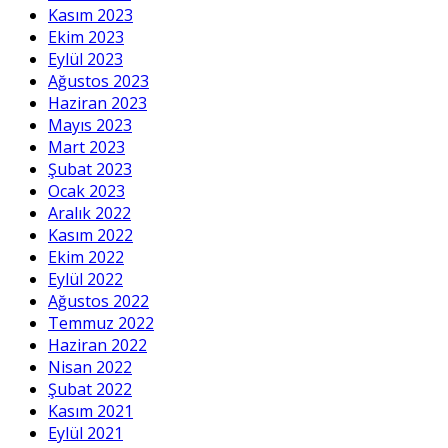
Kasım 2023
Ekim 2023
Eylül 2023
Ağustos 2023
Haziran 2023
Mayıs 2023
Mart 2023
Şubat 2023
Ocak 2023
Aralık 2022
Kasım 2022
Ekim 2022
Eylül 2022
Ağustos 2022
Temmuz 2022
Haziran 2022
Nisan 2022
Şubat 2022
Kasım 2021
Eylül 2021