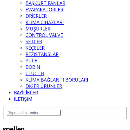
BAŞKURT FANLAR
EVAPARATÖRLER
DRİERLER
KLİMA CİHAZLARI
MÜŞÜRLER
CONTROL VALVE
SETLER
KEÇELER
REZİSTANSLAR
PULE
BOBİN
CLUCTH
KLİMA BAĞLANTI BORULARI
DİĞER ÜRÜNLER
BAYİLİKLER
İLETİŞİM
spellen