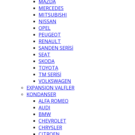
MAZDA
MERCEDES
MITSUBISHI
NISSAN
OPEL
PEUGEOT
RENAULT
SANDEN SERİSİ
SEAT
SKODA
TOYOTA
TM SERİSİ
VOLKSWAGEN
EXPANSION VALFLER
KONDANSER
ALFA ROMEO
AUDI
BMW
CHEVROLET
CHRYSLER
CITROEN