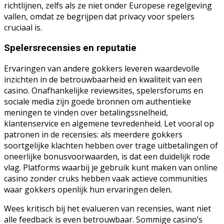
richtlijnen, zelfs als ze niet onder Europese regelgeving
vallen, omdat ze begrijpen dat privacy voor spelers
cruciaal is.
Spelersrecensies en reputatie
Ervaringen van andere gokkers leveren waardevolle
inzichten in de betrouwbaarheid en kwaliteit van een
casino. Onafhankelijke reviewsites, spelersforums en
sociale media zijn goede bronnen om authentieke
meningen te vinden over betalingssnelheid,
klantenservice en algemene tevredenheid. Let vooral op
patronen in de recensies: als meerdere gokkers
soortgelijke klachten hebben over trage uitbetalingen of
oneerlijke bonusvoorwaarden, is dat een duidelijk rode
vlag. Platforms waarbij je gebruik kunt maken van online
casino zonder cruks hebben vaak actieve communities
waar gokkers openlijk hun ervaringen delen.
Wees kritisch bij het evalueren van recensies, want niet
alle feedback is even betrouwbaar. Sommige casino’s