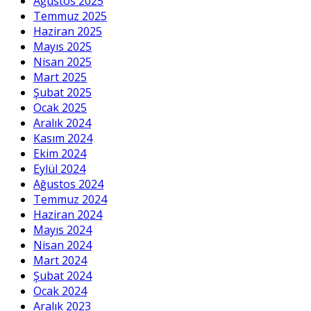
Ağustos 2025
Temmuz 2025
Haziran 2025
Mayıs 2025
Nisan 2025
Mart 2025
Şubat 2025
Ocak 2025
Aralık 2024
Kasım 2024
Ekim 2024
Eylül 2024
Ağustos 2024
Temmuz 2024
Haziran 2024
Mayıs 2024
Nisan 2024
Mart 2024
Şubat 2024
Ocak 2024
Aralık 2023