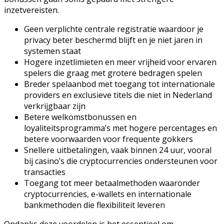
inzetvereisten.
Geen verplichte centrale registratie waardoor je
privacy beter beschermd blijft en je niet jaren in
systemen staat
Hogere inzetlimieten en meer vrijheid voor ervaren
spelers die graag met grotere bedragen spelen
Breder spelaanbod met toegang tot internationale
providers en exclusieve titels die niet in Nederland
verkrijgbaar zijn
Betere welkomstbonussen en
loyaliteitsprogramma’s met hogere percentages en
betere voorwaarden voor frequente gokkers
Snellere uitbetalingen, vaak binnen 24 uur, vooral
bij casino’s die cryptocurrencies ondersteunen voor
transacties
Toegang tot meer betaalmethoden waaronder
cryptocurrencies, e-wallets en internationale
bankmethoden die flexibiliteit leveren