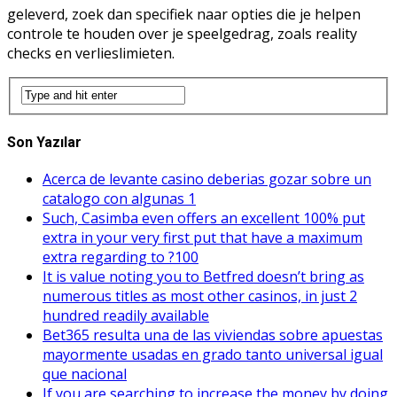
geleverd, zoek dan specifiek naar opties die je helpen
controle te houden over je speelgedrag, zoals reality
checks en verlieslimieten.
Son Yazılar
Acerca de levante casino deberias gozar sobre un
catalogo con algunas 1
Such, Casimba even offers an excellent 100% put
extra in your very first put that have a maximum
extra regarding to ?100
It is value noting you to Betfred doesn’t bring as
numerous titles as most other casinos, in just 2
hundred readily available
Bet365 resulta una de las viviendas sobre apuestas
mayormente usadas en grado tanto universal igual
que nacional
If you are searching to increase the money by doing