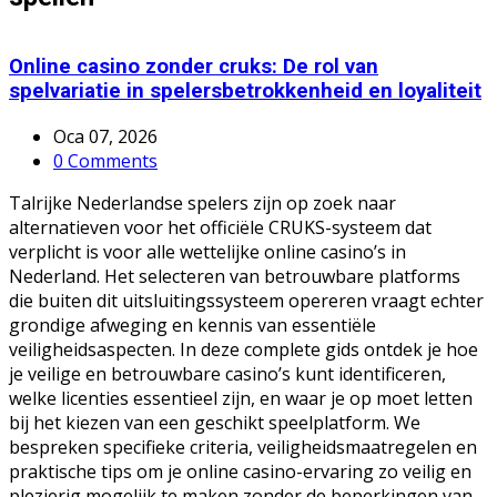
Online casino zonder cruks: De rol van
spelvariatie in spelersbetrokkenheid en loyaliteit
Oca 07, 2026
0 Comments
Talrijke Nederlandse spelers zijn op zoek naar
alternatieven voor het officiële CRUKS-systeem dat
verplicht is voor alle wettelijke online casino’s in
Nederland. Het selecteren van betrouwbare platforms
die buiten dit uitsluitingssysteem opereren vraagt echter
grondige afweging en kennis van essentiële
veiligheidsaspecten. In deze complete gids ontdek je hoe
je veilige en betrouwbare casino’s kunt identificeren,
welke licenties essentieel zijn, en waar je op moet letten
bij het kiezen van een geschikt speelplatform. We
bespreken specifieke criteria, veiligheidsmaatregelen en
praktische tips om je online casino-ervaring zo veilig en
plezierig mogelijk te maken zonder de beperkingen van