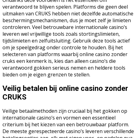
Ondanks deze voordelen is het essentieel om
verantwoord te blijven spelen. Platforms die geen deel
uitmaken van CRUKS hebben niet dezelfde automatische
beschermingsmechanismen, dus je moet zelf je limieten
controleren. Veel betrouwbare internationale casino’s
leveren wel vrijwillige tools zoals stortingslimieten,
tijdslimieten en zelfuitsluiting. Gebruik deze tools actief
om je speelgedrag onder controle te houden. Bij het
selecteren van platforms waarbij online casino zonder
cruks een kenmerk is, kies dan alleen casino’s die
verantwoord gokken serieus nemen en heldere tools
bieden om je eigen grenzen te stellen.
Veilig betalen bij online casino zonder
CRUKS
Veilige betaalmethoden zijn cruciaal bij het gokken op
internationale casino’s en vormen een essentieel
criterium bij het kiezen van een betrouwbaar platform.
De meeste gerespecteerde casino’s leveren verschillende