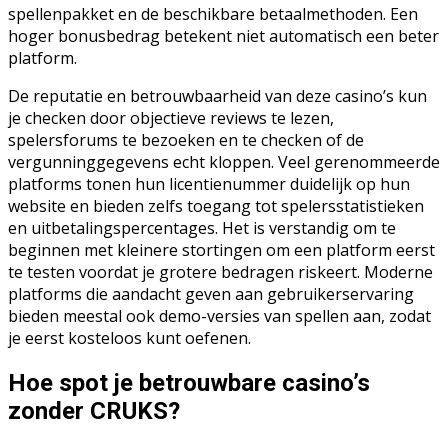
spellenpakket en de beschikbare betaalmethoden. Een
hoger bonusbedrag betekent niet automatisch een beter
platform.
De reputatie en betrouwbaarheid van deze casino’s kun
je checken door objectieve reviews te lezen,
spelersforums te bezoeken en te checken of de
vergunninggegevens echt kloppen. Veel gerenommeerde
platforms tonen hun licentienummer duidelijk op hun
website en bieden zelfs toegang tot spelersstatistieken
en uitbetalingspercentages. Het is verstandig om te
beginnen met kleinere stortingen om een platform eerst
te testen voordat je grotere bedragen riskeert. Moderne
platforms die aandacht geven aan gebruikerservaring
bieden meestal ook demo-versies van spellen aan, zodat
je eerst kosteloos kunt oefenen.
Hoe spot je betrouwbare casino’s
zonder CRUKS?