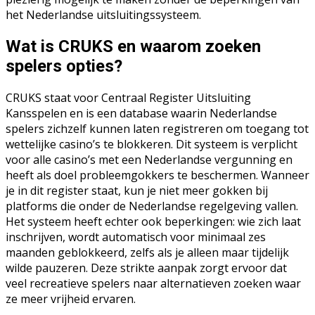
het Nederlandse uitsluitingssysteem.
Wat is CRUKS en waarom zoeken
spelers opties?
CRUKS staat voor Centraal Register Uitsluiting
Kansspelen en is een database waarin Nederlandse
spelers zichzelf kunnen laten registreren om toegang tot
wettelijke casino’s te blokkeren. Dit systeem is verplicht
voor alle casino’s met een Nederlandse vergunning en
heeft als doel probleemgokkers te beschermen. Wanneer
je in dit register staat, kun je niet meer gokken bij
platforms die onder de Nederlandse regelgeving vallen.
Het systeem heeft echter ook beperkingen: wie zich laat
inschrijven, wordt automatisch voor minimaal zes
maanden geblokkeerd, zelfs als je alleen maar tijdelijk
wilde pauzeren. Deze strikte aanpak zorgt ervoor dat
veel recreatieve spelers naar alternatieven zoeken waar
ze meer vrijheid ervaren.