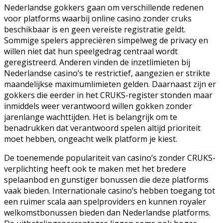
Nederlandse gokkers gaan om verschillende redenen
voor platforms waarbij online casino zonder cruks
beschikbaar is en geen vereiste registratie geldt.
Sommige spelers appreciëren simpelweg de privacy en
willen niet dat hun speelgedrag centraal wordt
geregistreerd. Anderen vinden de inzetlimieten bij
Nederlandse casino’s te restrictief, aangezien er strikte
maandelijkse maximumlimieten gelden. Daarnaast zijn er
gokkers die eerder in het CRUKS-register stonden maar
inmiddels weer verantwoord willen gokken zonder
jarenlange wachttijden. Het is belangrijk om te
benadrukken dat verantwoord spelen altijd prioriteit
moet hebben, ongeacht welk platform je kiest.
De toenemende populariteit van casino’s zonder CRUKS-
verplichting heeft ook te maken met het bredere
spelaanbod en gunstiger bonussen die deze platforms
vaak bieden. Internationale casino’s hebben toegang tot
een ruimer scala aan spelproviders en kunnen royaler
welkomstbonussen bieden dan Nederlandse platforms.