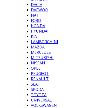
DACIA
DAEWOO
FIAT
FORD
HONDA
HYUNDAI
KIA
LAMBORGHINI
MAZDA
MERCEDES
MITSUBISHI
NISSAN
OPEL
PEUGEOT
RENAULT
SEAT
SKODA
TOYOTA
UNIVERSAL
VOLKSWAGEN