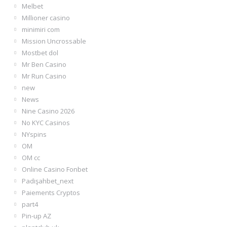
Melbet
Millioner casino
minimiri com
Mission Uncrossable
Mostbet dol
Mr Ben Casino
Mr Run Casino
new
News
Nine Casino 2026
No KYC Casinos
NYspins
OM
OM cc
Online Casino Fonbet
Padişahbet_next
Paiements Cryptos
part4
Pin-up AZ