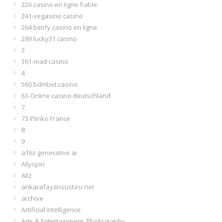
226 casino en ligne fiable
241-vegasino casino
264 betify casino en ligne
289 lucky31 casino
3
361-mad casino
4
560 bdmbet casino
63-Online casino deutschland
7
73-Plinko France
8
9
a16z generative ai
Allyspin
Allz
ankarafayansustasi net
archive
Artificial intelligence
Arts & Entertainment, Photography