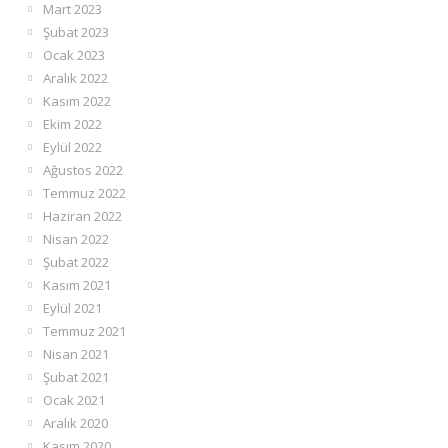
Mart 2023
Şubat 2023
Ocak 2023
Aralık 2022
Kasım 2022
Ekim 2022
Eylül 2022
Ağustos 2022
Temmuz 2022
Haziran 2022
Nisan 2022
Şubat 2022
Kasım 2021
Eylül 2021
Temmuz 2021
Nisan 2021
Şubat 2021
Ocak 2021
Aralık 2020
Kasım 2020