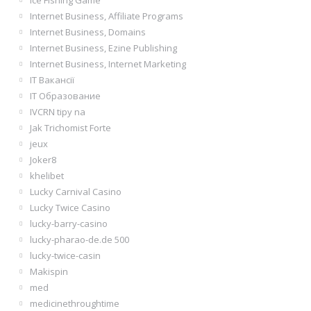
Ice Fishing Game
Internet Business, Affiliate Programs
Internet Business, Domains
Internet Business, Ezine Publishing
Internet Business, Internet Marketing
IT Вакансії
IT Образование
IVCRN tipy na
Jak Trichomist Forte
jeux
Joker8
khelibet
Lucky Carnival Casino
Lucky Twice Casino
lucky-barry-casino
lucky-pharao-de.de 500
lucky-twice-casin
Makispin
med
medicinethroughtime