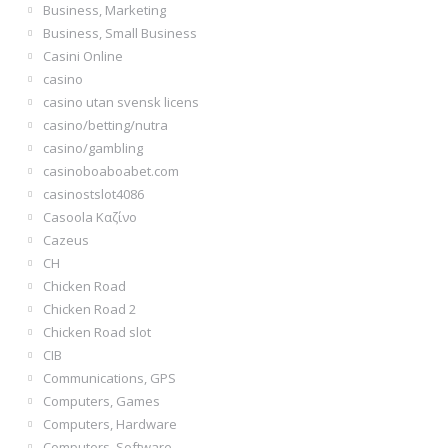
Business, Marketing
Business, Small Business
Casini Online
casino
casino utan svensk licens
casino/betting/nutra
casino/gambling
casinoboaboabet.com
casinostslot4086
Casoola Καζίνο
Cazeus
CH
Chicken Road
Chicken Road 2
Chicken Road slot
CIB
Communications, GPS
Computers, Games
Computers, Hardware
Computers, Software