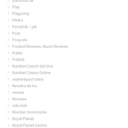
plantclub.uk
Play
Playjonny
Plinko
Poradnik – jak
Post
Pozyczki
Product Reviews, Music Reviews
Public
Publick
Rainbet Casinò dal Vivo
Rainbet Casino Online
redmirepool sitesi
Reseña de los
review
Reviews
roku bet
Rooster recensione
Royal Planet
Royal Planet Casino