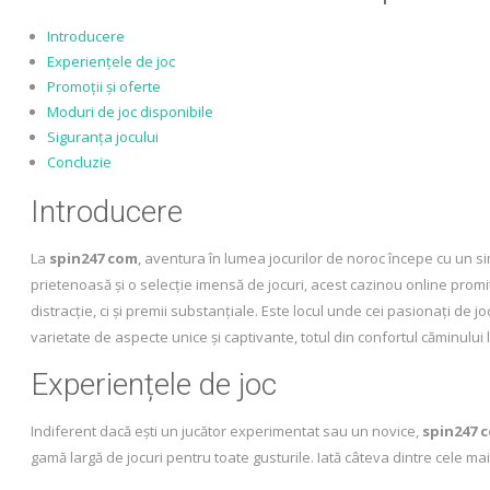
Introducere
Experiențele de joc
Promoții și oferte
Moduri de joc disponibile
Siguranța jocului
Concluzie
Introducere
La
spin247 com
, aventura în lumea jocurilor de noroc începe cu un sim
prietenoasă și o selecție imensă de jocuri, acest cazinou online prom
distracție, ci și premii substanțiale. Este locul unde cei pasionați de j
varietate de aspecte unice și captivante, totul din confortul căminului l
Experiențele de joc
Indiferent dacă ești un jucător experimentat sau un novice,
spin247 
gamă largă de jocuri pentru toate gusturile. Iată câteva dintre cele ma