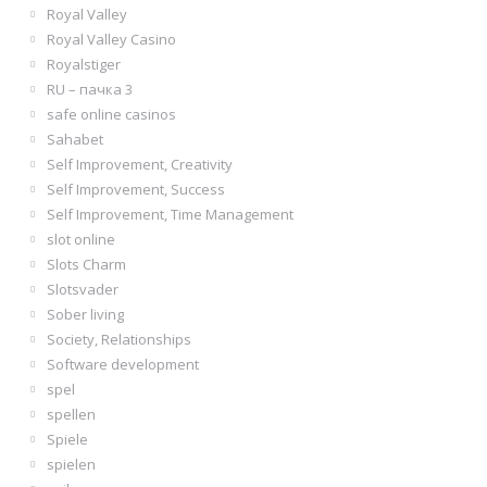
Royal Valley
Royal Valley Casino
Royalstiger
RU – пачка 3
safe online casinos
Sahabet
Self Improvement, Creativity
Self Improvement, Success
Self Improvement, Time Management
slot online
Slots Charm
Slotsvader
Sober living
Society, Relationships
Software development
spel
spellen
Spiele
spielen