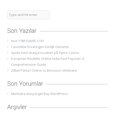
Son Yazılar
test-1786154095-5191
Casombie Ervaringen Eerlijk Getoetst
Spela med skarpa insatser på Tipico Casino
European Roulette Online India Fast Payouts: A
Comprehensive Guide
20bet Pariuri Online cu Bonusuri Uimitoare
Son Yorumlar
Merhaba dünya!
için
Bay WordPress
Arşivler