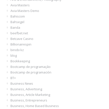
Avia Masters
Avia Masters Demo
Bahiscom
Bahsegel
Banda
beefbet.net
Betcave Casino
Billionairespin
binobi kz
blog
Bookkeeping
Bootcamp de programação
Bootcamp de programación
BT+
Business News
Business, Advertising
Business, Article Marketing
Business, Entrepreneurs
Business, Home Based Business