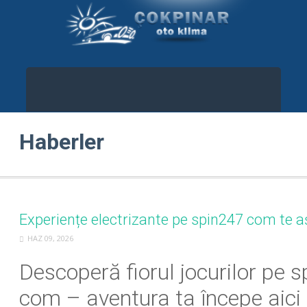
Haberler
Experiențe electrizante pe spin247 com te
HAZ 09, 2026
Descoperă fiorul jocurilor pe 
com – aventura ta începe aici