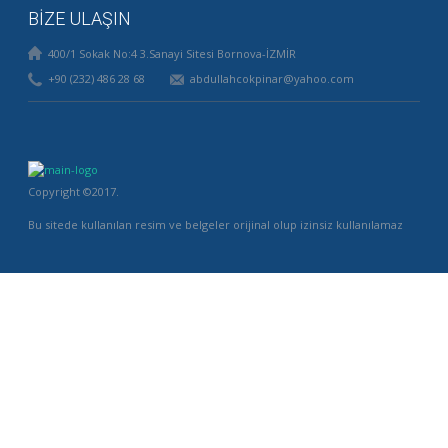
BİZE ULAŞIN
400/1 Sokak No:4 3.Sanayi Sitesi Bornova-İZMİR
+90 (232) 486 28 68
abdullahcokpinar@yahoo.com
Copyright ©2017.
Bu sitede kullanılan resim ve belgeler orijinal olup izinsiz kullanılamaz