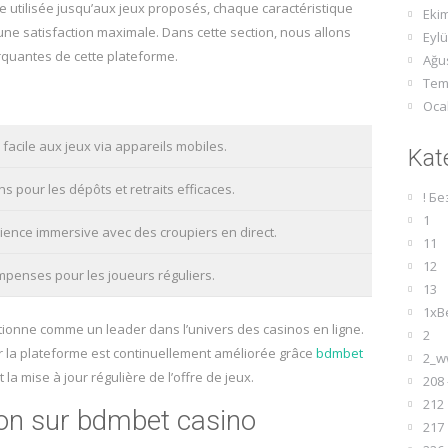
e utilisée jusqu’aux jeux proposés, chaque caractéristique
Eki
ne satisfaction maximale. Dans cette section, nous allons
Eylü
rquantes de cette plateforme.
Ağu
Tem
iption
Oca
 facile aux jeux via appareils mobiles.
Kat
ns pour les dépôts et retraits efficaces.
! Б
1
ience immersive avec des croupiers en direct.
11
12
penses pour les joueurs réguliers.
13
1xB
tionne comme un leader dans l’univers des casinos en ligne.
2
ur la plateforme est continuellement améliorée grâce
bdmbet
2_w
 la mise à jour régulière de l’offre de jeux.
208 
212
ion sur bdmbet casino
217