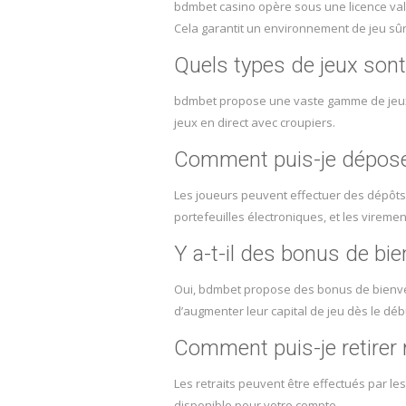
bdmbet casino opère sous une licence valid
Cela garantit un environnement de jeu sûr
Quels types de jeux son
bdmbet propose une vaste gamme de jeux, 
jeux en direct avec croupiers.
Comment puis-je déposer
Les joueurs peuvent effectuer des dépôts v
portefeuilles électroniques, et les vireme
Y a-t-il des bonus de bi
Oui, bdmbet propose des bonus de bienven
d’augmenter leur capital de jeu dès le déb
Comment puis-je retirer
Les retraits peuvent être effectués par l
disponible pour votre compte.