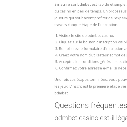
S’inscrire sur bdmbet est rapide et simp
du casino en peu de temps. Un processus d’
joueurs qui souhaitent profiter de l’expér
travers chaque étape de l’inscription.
Visitez le site de bdmbet casino.
Cliquez sur le bouton d’inscription visibl
Remplissez le formulaire d’inscription 
Créez votre nom d’utilisateur et mot de
Acceptez les conditions générales et cliq
Confirmez votre adresse e-mail si néce
Une fois ces étapes terminées, vous pou
les jeux. L’inscrit est la première étape
bdmbet.
Questions fréquente
bdmbet casino est-il léga