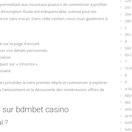
226 
le, permettant aux nouveaux joueurs de commencer à profiter
241
inscription fluide est indispensable, surtout pour les
264 
ience sans tracas. Dans cette section, nous vous guiderons à
289 
3
361
4
e sur la page d’accueil.
560
avec vos détails personnels.
63-
 passe.
7
uez sur « s’inscrire ».
73-P
ssaire.
8
9
vez procéder à votre premier dépôt et commencer à explorer
a16z
 vers l’amusement et la découverte des nombreuses offres de
Ally
Allz
s sur bdmbet casino
ank
arc
l ?
Arti
Art