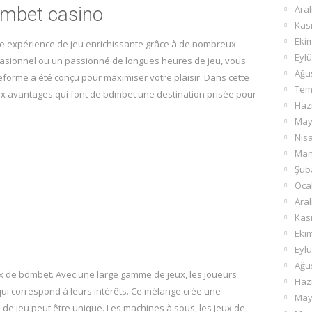
dmbet casino
Aral
Kas
Eki
une expérience de jeu enrichissante grâce à de nombreux
Eylü
asionnel ou un passionné de longues heures de jeu, vous
Ağu
forme a été conçu pour maximiser votre plaisir. Dans cette
Tem
aux avantages qui font de bdmbet une destination prisée pour
Haz
May
Nis
Mar
Şub
Oca
Aral
Kas
Eki
Eylü
Ağu
ux de bdmbet. Avec une large gamme de jeux, les joueurs
Haz
ui correspond à leurs intérêts. Ce mélange crée une
May
 jeu peut être unique. Les machines à sous, les jeux de