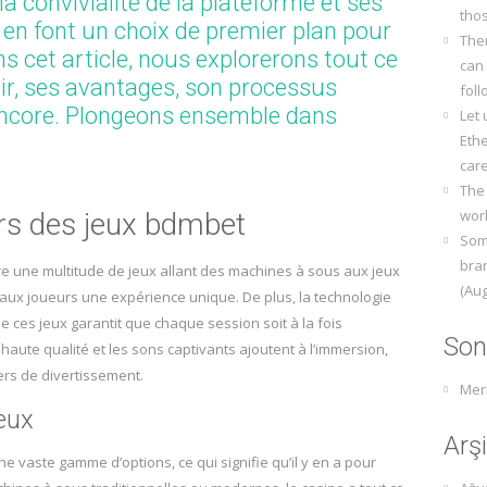
la convivialité de la plateforme et ses
tho
 en font un choix de premier plan pour
The
s cet article, nous explorerons tout ce
can
ir, ses avantages, son processus
foll
s encore. Plongeons ensemble dans
Let
Eth
care
The
wor
ers des jeux bdmbet
Some
bran
e une multitude de jeux allant des machines à sous aux jeux
(Au
r aux joueurs une expérience unique. De plus, la technologie
 ces jeux garantit que chaque session soit à la fois
Son
aute qualité et les sons captivants ajoutent à l’immersion,
rs de divertissement.
Mer
jeux
Arşi
 vaste gamme d’options, ce qui signifie qu’il y en a pour