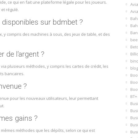
e, ce qui en fait une plateforme légale pour les joueurs.
Avi
 et régulé.
Avi
Bah
t disponibles sur bdmbet ?
Bah
Ban
y compris des machines à sous, des jeux de table, et des
bee
Bet
 de l’argent ?
Bill
bino
ia plusieurs méthodes, y compris les cartes de crédit, les
blo
nts bancaires.
Boo
Boo
envenue ?
Boo
BT+
ue pour les nouveaux utilisateurs, leur permettant
Bus
ut.
Busi
 mes gains ?
Busi
Bus
es mêmes méthodes que les dépôts, selon ce qui est
Bus