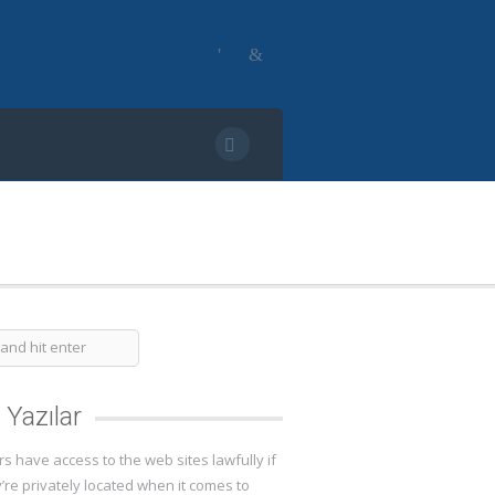
 Yazılar
s have access to the web sites lawfully if
’re privately located when it comes to