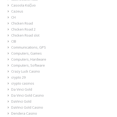
Casoola Καζίνο
Cazeus
CH
Chicken Road
Chicken Road 2
Chicken Road slot
CIB
Communications, GPS
Computers, Games
Computers, Hardware
Computers, Software
Crazy Luck Casino
crypto 29
crypto casinos
Da Vinci Gold
Da Vinci Gold Casino
DaVinci Gold
DaVinci Gold Casino
Dendera Casino