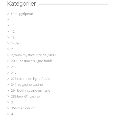
Kategoriler
! Без рубрики
1
11
12
13
1xBet
2
2_www.mystical-fire.de_5000
208 – casino en ligne fiable
212
217
226 casino en ligne fiable
241-vegasino casino
264 betify casino en ligne
289 lucky31 casino
3
361-mad casino
4