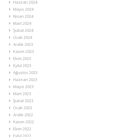
Haziran 2024
Mayıs 2024
Nisan 2024
Mart 2024
Şubat 2024
Ocak 2024
Aralık 2023
Kasım 2023
Ekim 2023
Eylül 2023
Ağustos 2023
Haziran 2023
Mayıs 2023
Mart 2023
Şubat 2023
Ocak 2023
Aralık 2022
Kasım 2022
Ekim 2022
Eylül 2022