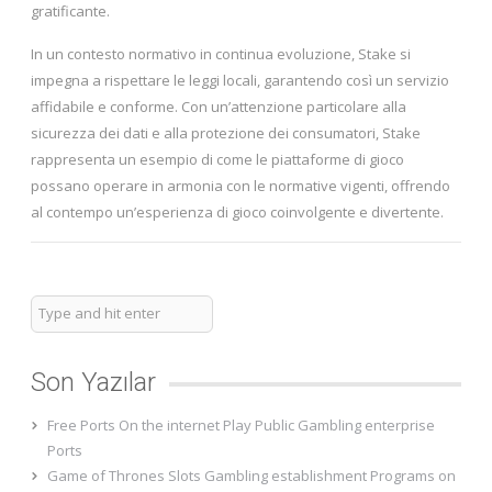
gratificante.
In un contesto normativo in continua evoluzione, Stake si
impegna a rispettare le leggi locali, garantendo così un servizio
affidabile e conforme. Con un’attenzione particolare alla
sicurezza dei dati e alla protezione dei consumatori, Stake
rappresenta un esempio di come le piattaforme di gioco
possano operare in armonia con le normative vigenti, offrendo
al contempo un’esperienza di gioco coinvolgente e divertente.
Son Yazılar
Free Ports On the internet Play Public Gambling enterprise
Ports
Game of Thrones Slots Gambling establishment Programs on