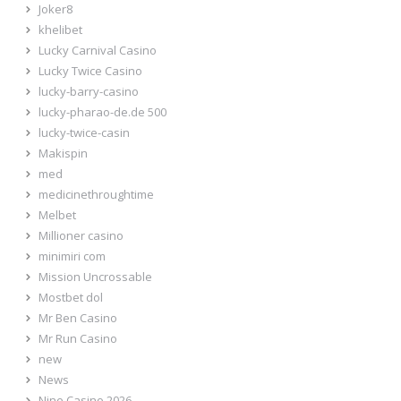
Joker8
khelibet
Lucky Carnival Casino
Lucky Twice Casino
lucky-barry-casino
lucky-pharao-de.de 500
lucky-twice-casin
Makispin
med
medicinethroughtime
Melbet
Millioner casino
minimiri com
Mission Uncrossable
Mostbet dol
Mr Ben Casino
Mr Run Casino
new
News
Nine Casino 2026