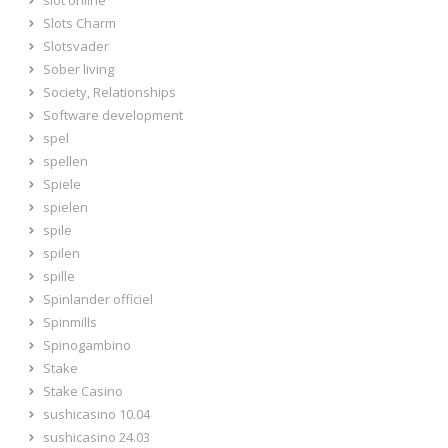
slot online
Slots Charm
Slotsvader
Sober living
Society, Relationships
Software development
spel
spellen
Spiele
spielen
spile
spilen
spille
Spinlander officiel
Spinmills
Spinogambino
Stake
Stake Casino
sushicasino 10.04
sushicasino 24.03