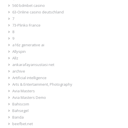
560 bdmbet casino
63-Online casino deutschland
7
73-Plinko France
8
9
a16z generative ai
Allyspin
Allz
ankarafayansustasi net
archive
Artificial intelligence
Arts & Entertainment, Photography
Avia Masters
Avia Masters Demo
Bahiscom
Bahsegel
Banda
beefbet.net