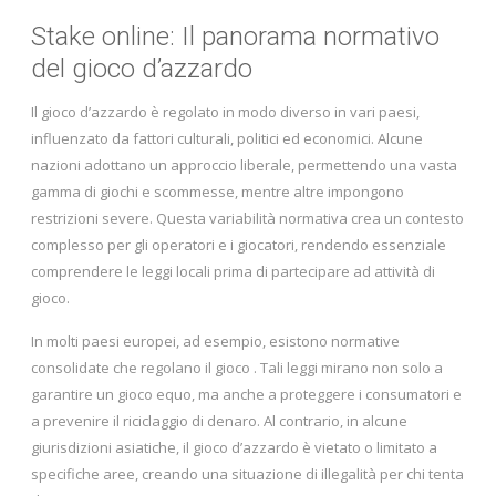
Stake online: Il panorama normativo
del gioco d’azzardo
Il gioco d’azzardo è regolato in modo diverso in vari paesi,
influenzato da fattori culturali, politici ed economici. Alcune
nazioni adottano un approccio liberale, permettendo una vasta
gamma di giochi e scommesse, mentre altre impongono
restrizioni severe. Questa variabilità normativa crea un contesto
complesso per gli operatori e i giocatori, rendendo essenziale
comprendere le leggi locali prima di partecipare ad attività di
gioco.
In molti paesi europei, ad esempio, esistono normative
consolidate che regolano il gioco . Tali leggi mirano non solo a
garantire un gioco equo, ma anche a proteggere i consumatori e
a prevenire il riciclaggio di denaro. Al contrario, in alcune
giurisdizioni asiatiche, il gioco d’azzardo è vietato o limitato a
specifiche aree, creando una situazione di illegalità per chi tenta