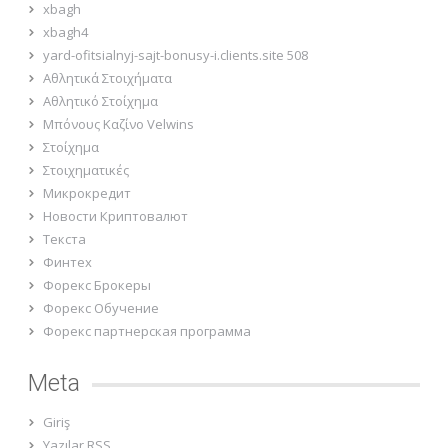
xbagh
xbagh4
yard-ofitsialnyj-sajt-bonusy-i.clients.site 508
Αθλητικά Στοιχήματα
Αθλητικό Στοίχημα
Μπόνους Καζίνο Velwins
Στοίχημα
Στοιχηματικές
Микрокредит
Новости Криптовалют
Текста
Финтех
Форекс Брокеры
Форекс Обучение
Форекс партнерская программа
Meta
Giriş
Yazılar
RSS