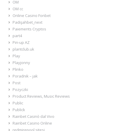
OM
OM cc
Online Casino Fonbet
Padişahbet_next
Paiements Cryptos
part4
Pin-up AZ
plantclub.uk
Play
Playjonny
Plinko
Poradnik – jak
Post
Pozyczki
Product Reviews, Music Reviews
Public
Publick
Rainbet Casinò dal Vivo
Rainbet Casino Online
redmirepool sitesi