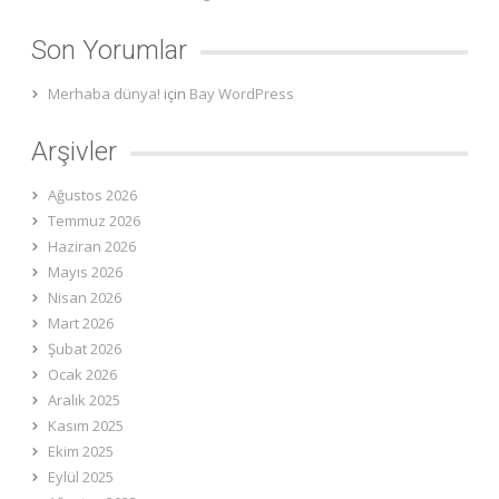
Son Yorumlar
Merhaba dünya!
için
Bay WordPress
Arşivler
Ağustos 2026
Temmuz 2026
Haziran 2026
Mayıs 2026
Nisan 2026
Mart 2026
Şubat 2026
Ocak 2026
Aralık 2025
Kasım 2025
Ekim 2025
Eylül 2025