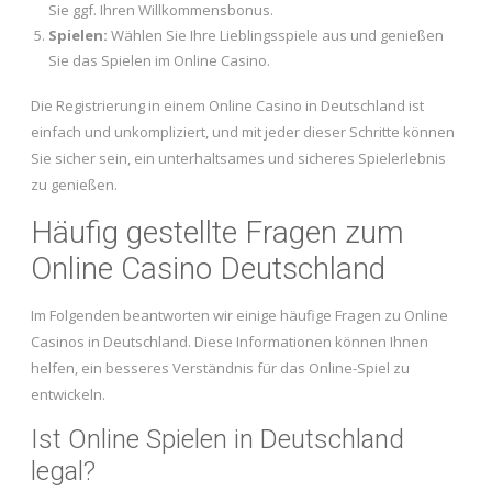
Sie ggf. Ihren Willkommensbonus.
Spielen:
Wählen Sie Ihre Lieblingsspiele aus und genießen
Sie das Spielen im Online Casino.
Die Registrierung in einem Online Casino in Deutschland ist
einfach und unkompliziert, und mit jeder dieser Schritte können
Sie sicher sein, ein unterhaltsames und sicheres Spielerlebnis
zu genießen.
Häufig gestellte Fragen zum
Online Casino Deutschland
Im Folgenden beantworten wir einige häufige Fragen zu Online
Casinos in Deutschland. Diese Informationen können Ihnen
helfen, ein besseres Verständnis für das Online-Spiel zu
entwickeln.
Ist Online Spielen in Deutschland
legal?