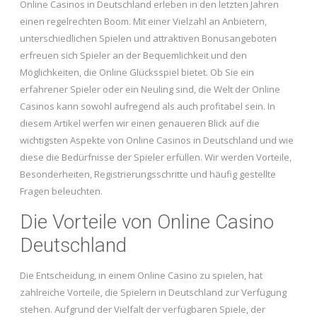
Online Casinos in Deutschland erleben in den letzten Jahren
einen regelrechten Boom. Mit einer Vielzahl an Anbietern,
unterschiedlichen Spielen und attraktiven Bonusangeboten
erfreuen sich Spieler an der Bequemlichkeit und den
Möglichkeiten, die Online Glücksspiel bietet. Ob Sie ein
erfahrener Spieler oder ein Neuling sind, die Welt der Online
Casinos kann sowohl aufregend als auch profitabel sein. In
diesem Artikel werfen wir einen genaueren Blick auf die
wichtigsten Aspekte von Online Casinos in Deutschland und wie
diese die Bedürfnisse der Spieler erfüllen. Wir werden Vorteile,
Besonderheiten, Registrierungsschritte und häufig gestellte
Fragen beleuchten.
Die Vorteile von Online Casino
Deutschland
Die Entscheidung, in einem Online Casino zu spielen, hat
zahlreiche Vorteile, die Spielern in Deutschland zur Verfügung
stehen. Aufgrund der Vielfalt der verfügbaren Spiele, der