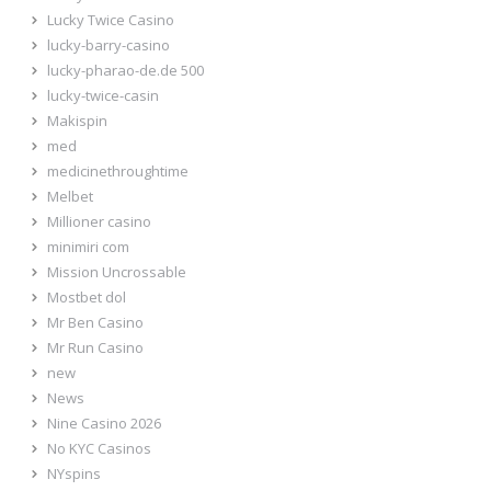
Lucky Twice Casino
lucky-barry-casino
lucky-pharao-de.de 500
lucky-twice-casin
Makispin
med
medicinethroughtime
Melbet
Millioner casino
minimiri com
Mission Uncrossable
Mostbet dol
Mr Ben Casino
Mr Run Casino
new
News
Nine Casino 2026
No KYC Casinos
NYspins