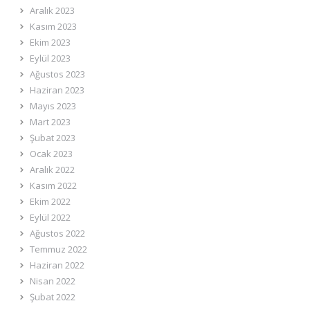
Aralık 2023
Kasım 2023
Ekim 2023
Eylül 2023
Ağustos 2023
Haziran 2023
Mayıs 2023
Mart 2023
Şubat 2023
Ocak 2023
Aralık 2022
Kasım 2022
Ekim 2022
Eylül 2022
Ağustos 2022
Temmuz 2022
Haziran 2022
Nisan 2022
Şubat 2022