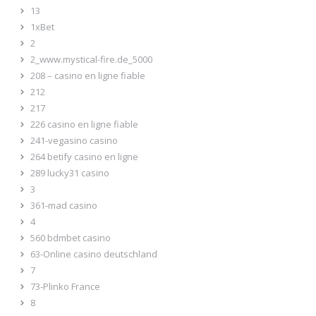
13
1xBet
2
2_www.mystical-fire.de_5000
208 – casino en ligne fiable
212
217
226 casino en ligne fiable
241-vegasino casino
264 betify casino en ligne
289 lucky31 casino
3
361-mad casino
4
560 bdmbet casino
63-Online casino deutschland
7
73-Plinko France
8