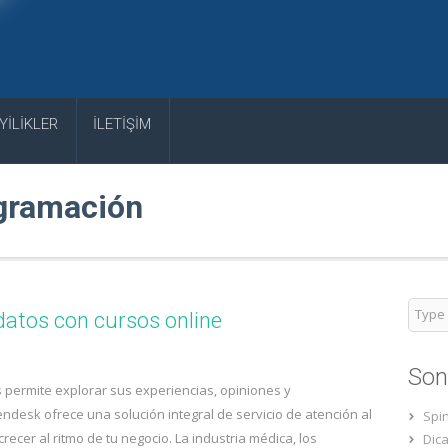
YİLİKLER
İLETİŞİM
gramación
datos con cursos online
Son
es permite explorar sus experiencias, opiniones y
desk ofrece una solución integral de servicio de atención al
Spin
crecer al ritmo de tu negocio. La industria médica, los
Dic