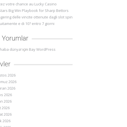
tez votre chance au Lucky Casino
tars Big Win Playbook for Sharp Bettors
agering delle vincite ottenute dagli slot spin
uitamente e di 10? entro 7 giorni
 Yorumlar
haba dünya!
için
Bay WordPress
vler
stos 2026
muz 2026
iran 2026
ıs 2026
an 2026
t 2026
at 2026
k 2026