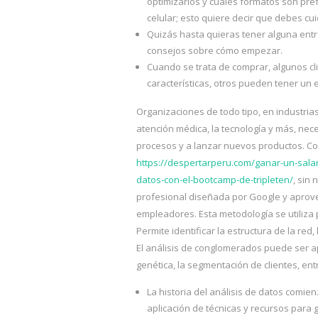
optimizarlos y cuáles formatos son pre
celular; esto quiere decir que debes cui
Quizás hasta quieras tener alguna entr
consejos sobre cómo empezar.
Cuando se trata de comprar, algunos cl
características, otros pueden tener un 
Organizaciones de todo tipo, en industrias
atención médica, la tecnología y más, nec
procesos y a lanzar nuevos productos. C
https://despertarperu.com/ganar-un-sala
datos-con-el-bootcamp-de-tripleten/
, sin
profesional diseñada por Google y aprove
empleadores. Esta metodología se utiliza 
Permite identificar la estructura de la red
El análisis de conglomerados puede ser ap
genética, la segmentación de clientes, ent
La historia del análisis de datos comie
aplicación de técnicas y recursos para g