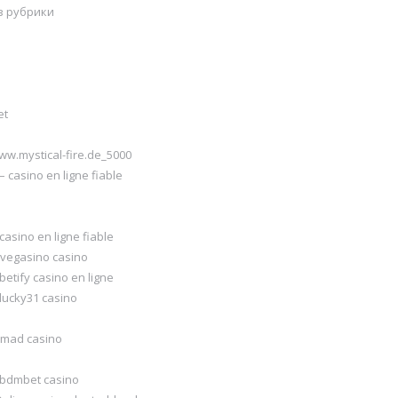
ез рубрики
et
ww.mystical-fire.de_5000
– casino en ligne fiable
casino en ligne fiable
-vegasino casino
betify casino en ligne
lucky31 casino
-mad casino
 bdmbet casino