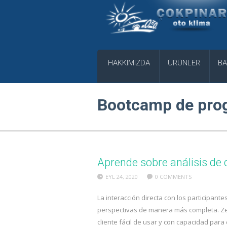
HAKKIMIZDA
ÜRÜNLER
BA
Bootcamp de pro
Aprende sobre análisis de 
EYL 24, 2020
0 COMMENTS
La interacción directa con los participant
perspectivas de manera más completa. Zen
cliente fácil de usar y con capacidad para 