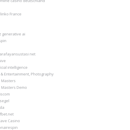
Online casino deutschland
linko France
 generative ai
spin
arafayansustasi net
hive
ficial intelligence
s & Entertainment, Photography
a Masters
a Masters Demo
iscom
segel
da
fbet.net
cave Casino
ionairespin