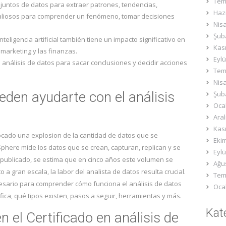
Tem
njuntos de datos para extraer patrones, tendencias,
Haz
valiosos para comprender un fenómeno, tomar decisiones
Nis
Şub
teligencia artificial también tiene un impacto significativo en
Kas
 marketing y las finanzas.
Eylü
análisis de datos para sacar conclusiones y decidir acciones
Tem
Nis
den ayudarte con el análisis
Şub
Oca
Aral
Kas
vocado una explosion de la cantidad de datos que se
Eki
phere mide los datos que se crean, capturan, replican y se
Eylü
ublicado, se estima que en cinco años este volumen se
Ağu
 gran escala, la labor del analista de datos resulta crucial.
Tem
ecesario para comprender cómo funciona el análisis de datos
Oca
fica, qué tipos existen, pasos a seguir, herramientas y más.
Kat
n el Certificado en análisis de