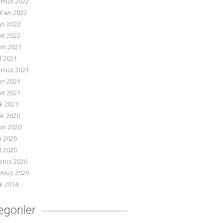
muz 2022
iran 2022
an 2022
at 2022
ım 2021
l 2021
muz 2021
an 2021
at 2021
k 2021
ık 2020
ım 2020
m 2020
l 2020
stos 2020
muz 2020
k 2014
egoriler