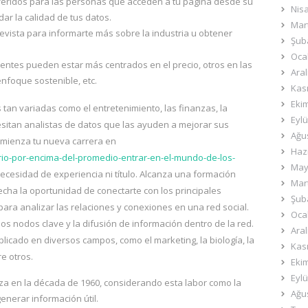
feridos para las personas que acceden a tu página desde su
Nis
dar la calidad de tus datos.
Mar
evista para informarte más sobre la industria u obtener
Şub
Oca
ientes pueden estar más centrados en el precio, otros en las
Aral
enfoque sostenible, etc.
Kas
Eki
 tan variadas como el entretenimiento, las finanzas, la
Eylü
esitan analistas de datos que las ayuden a mejorar sus
Ağu
omienza tu nueva carrera en
Haz
rio-por-encima-del-promedio-entrar-en-el-mundo-de-los-
May
 necesidad de experiencia ni título. Alcanza una formación
Mar
cha la oportunidad de conectarte con los principales
Şub
para analizar las relaciones y conexiones en una red social.
Oca
, los nodos clave y la difusión de información dentro de la red.
Aral
licado en diversos campos, como el marketing, la biología, la
Kas
re otros.
Eki
Eylü
nza en la década de 1960, considerando esta labor como la
Ağu
enerar información útil.