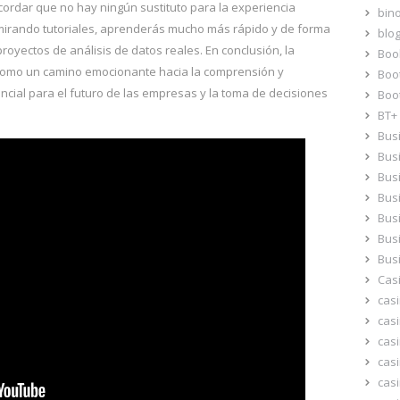
ordar que no hay ningún sustituto para la experiencia
bino
s mirando tutoriales, aprenderás mucho más rápido y de forma
blo
royectos de análisis de datos reales. En conclusión, la
Boo
 como un camino emocionante hacia la comprensión y
Boo
encial para el futuro de las empresas y la toma de decisiones
Boo
BT+
Bus
Busi
Busi
Bus
Bus
Bus
Bus
Casi
cas
casi
casi
cas
cas