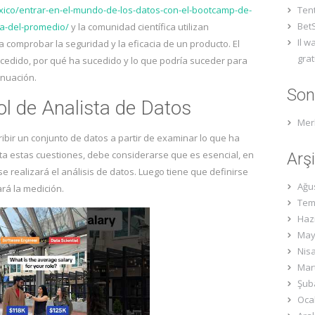
xico/entrar-en-el-mundo-de-los-datos-con-el-bootcamp-de-
Ten
BetS
ma-del-promedio/
y la comunidad científica utilizan
Il w
a comprobar la seguridad y la eficacia de un producto. El
grat
ucedido, por qué ha sucedido y lo que podría suceder para
inuación.
Son
rol de Analista de Datos
Mer
cribir un conjunto de datos a partir de examinar lo que ha
a estas cuestiones, debe considerarse que es esencial, en
Arşi
 realizará el análisis de datos. Luego tiene que definirse
Ağu
rá la medición.
Tem
Haz
May
Nis
Mar
Şub
Oca