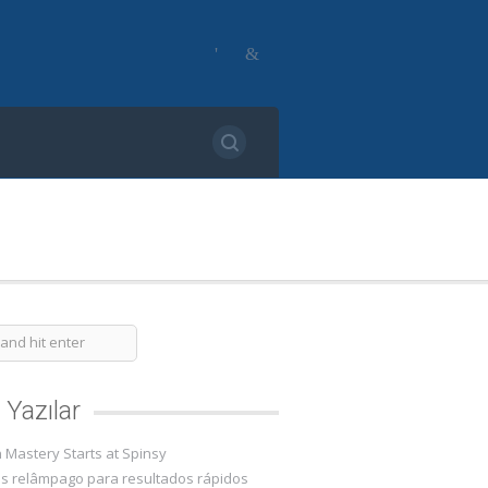
 Yazılar
 Mastery Starts at Spinsy
as relâmpago para resultados rápidos