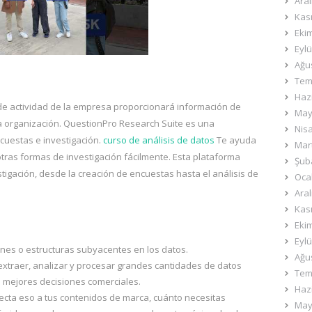
Aral
Kas
Eki
Eylü
Ağu
Tem
Haz
de actividad de la empresa proporcionará información de
May
la organización. QuestionPro Research Suite es una
Nis
cuestas e investigación.
curso de análisis de datos
Te ayuda
Mar
otras formas de investigación fácilmente. Esta plataforma
Şub
igación, desde la creación de encuestas hasta el análisis de
Oca
Aral
Kas
Eki
Eylü
rones o estructuras subyacentes en los datos.
Ağu
xtraer, analizar y procesar grandes cantidades de datos
Tem
s mejores decisiones comerciales.
Haz
cta eso a tus contenidos de marca, cuánto necesitas
May