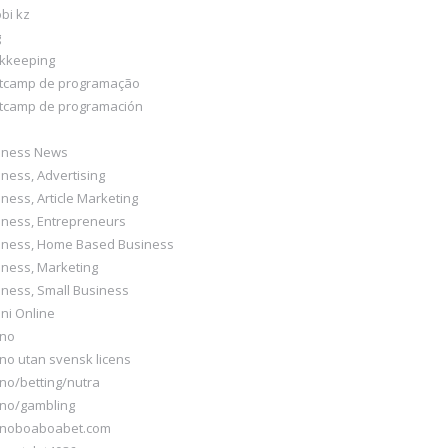
bi kz
g
kkeeping
tcamp de programação
tcamp de programación
iness News
ness, Advertising
ness, Article Marketing
iness, Entrepreneurs
iness, Home Based Business
iness, Marketing
iness, Small Business
ni Online
ino
no utan svensk licens
no/betting/nutra
ino/gambling
inoboaboabet.com