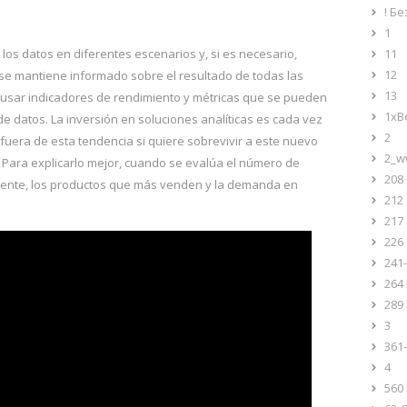
! Б
1
 los datos en diferentes escenarios y, si es necesario,
11
12
, se mantiene informado sobre el resultado de todas las
13
usar indicadores de rendimiento y métricas que se pueden
1xB
de datos. La inversión en soluciones analíticas es cada vez
2
era de esta tendencia si quiere sobrevivir a este nuevo
2_w
Para explicarlo mejor, cuando se evalúa el número de
208 
cliente, los productos que más venden y la demanda en
212
217
226 
241
264 
289 
3
361
4
560