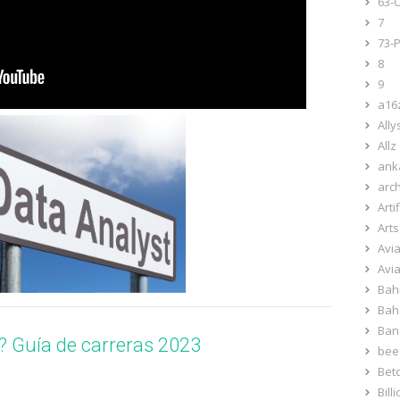
63-
7
73-P
8
9
a16z
Ally
Allz
ank
arc
Arti
Art
Avi
Avi
Bah
Bah
Ban
? Guía de carreras 2023
bee
Bet
Bill