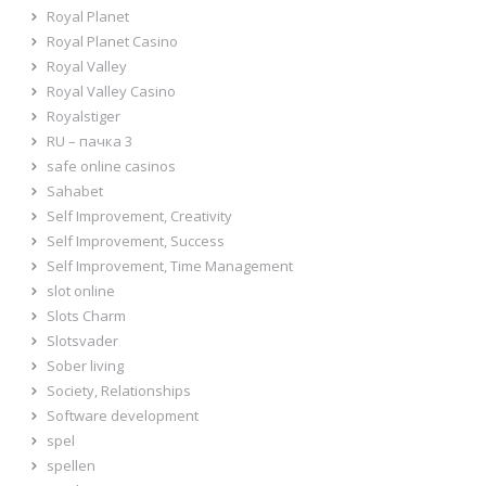
Royal Planet
Royal Planet Casino
Royal Valley
Royal Valley Casino
Royalstiger
RU – пачка 3
safe online casinos
Sahabet
Self Improvement, Creativity
Self Improvement, Success
Self Improvement, Time Management
slot online
Slots Charm
Slotsvader
Sober living
Society, Relationships
Software development
spel
spellen