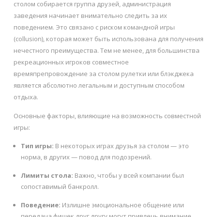
столом собирается группа друзей, администрация
заведения начинает внимательно следить за их
поведением. Это связано с риском командной игры
(collusion), которая может быть использована для получения
нечестного преимущества. Тем не менее, для большинства
рекреационных игроков совместное
времяпрепровождение за столом рулетки или блэкджека
является абсолютно легальным и доступным способом
отдыха.
Основные факторы, влияющие на возможность совместной
игры:
Тип игры:
В некоторых играх друзья за столом — это
норма, в других — повод для подозрений.
Лимиты стола:
Важно, чтобы у всей компании был
сопоставимый банкролл.
Поведение:
Излишне эмоциональное общение или
передача фишек друг другу могут привлечь внимание