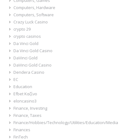
Computers, Games
Computers, Hardware
Computers, Software
Crazy Luck Casino
crypto 29
crypto casinos
Da Vinci Gold
Da Vinci Gold Casino
DaVinci Gold
DaVinci Gold Casino
Dendera Casino
EC
Education
Efbet Καζίνο
eloncasino3
Finance, Investing
Finance, Taxes
Finance/Hobbies/Technology/Utilities/Education/Media
Finances
FinTech