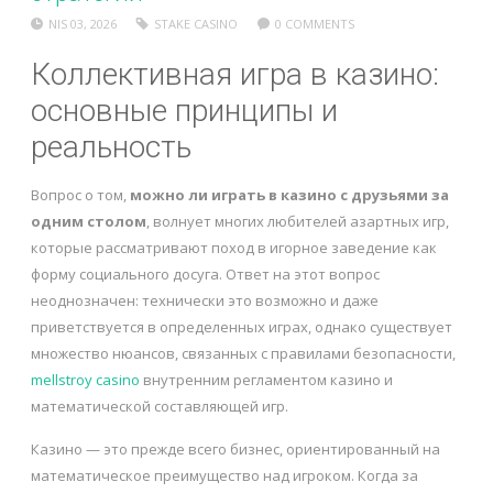
NIS 03, 2026
STAKE CASINO
0 COMMENTS
Коллективная игра в казино:
основные принципы и
реальность
Вопрос о том,
можно ли играть в казино с друзьями за
одним столом
, волнует многих любителей азартных игр,
которые рассматривают поход в игорное заведение как
форму социального досуга. Ответ на этот вопрос
неоднозначен: технически это возможно и даже
приветствуется в определенных играх, однако существует
множество нюансов, связанных с правилами безопасности,
mellstroy casino
внутренним регламентом казино и
математической составляющей игр.
Казино — это прежде всего бизнес, ориентированный на
математическое преимущество над игроком. Когда за