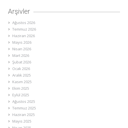
Arşivler
Ağustos 2026
Temmuz 2026
Haziran 2026
Mayıs 2026
Nisan 2026
Mart 2026
Şubat 2026
Ocak 2026
Aralık 2025
Kasım 2025
Ekim 2025
Eylül 2025
Ağustos 2025
Temmuz 2025
Haziran 2025
Mayıs 2025
Nisan 2025