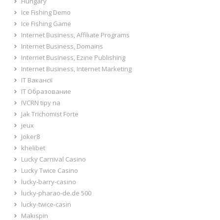
Hungary
Ice Fishing Demo
Ice Fishing Game
Internet Business, Affiliate Programs
Internet Business, Domains
Internet Business, Ezine Publishing
Internet Business, Internet Marketing
IT Вакансії
IT Образование
IVCRN tipy na
Jak Trichomist Forte
jeux
Joker8
khelibet
Lucky Carnival Casino
Lucky Twice Casino
lucky-barry-casino
lucky-pharao-de.de 500
lucky-twice-casin
Makispin