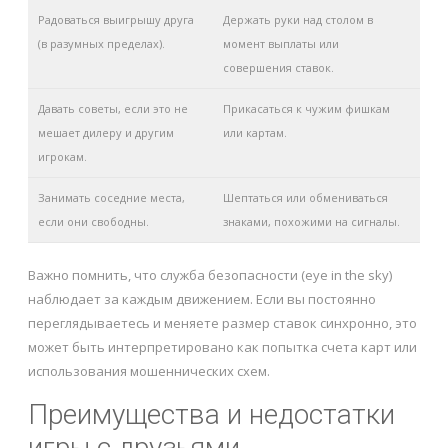
Радоваться выигрышу друга
Держать руки над столом в
(в разумных пределах).
момент выплаты или
совершения ставок.
Давать советы, если это не
Прикасаться к чужим фишкам
мешает дилеру и другим
или картам.
игрокам.
Занимать соседние места,
Шептаться или обмениваться
если они свободны.
знаками, похожими на сигналы.
Важно помнить, что служба безопасности (eye in the sky)
наблюдает за каждым движением. Если вы постоянно
переглядываетесь и меняете размер ставок синхронно, это
может быть интерпретировано как попытка счета карт или
использования мошеннических схем.
Преимущества и недостатки
игры с друзьями