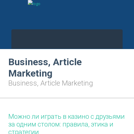
Business, Article
Marketing
Business, Article Marketing
Можно ли играть в казино с друзьями
за одним столом: правила, этика и
стратегии