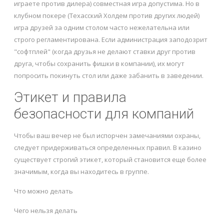
играете против дилера) совместная игра допустима. Но в
клубном покере (Техасский Холдем против других людей)
игра друзей за одним столом часто нежелательна или
строго регламентирована. Если администрация заподозрит
"софтплей" (когда друзья не делают ставки друг против
друга, чтобы сохранить фишки в компании), их могут
попросить покинуть стол или даже забанить в заведении.
Этикет и правила
безопасности для компаний
Чтобы ваш вечер не был испорчен замечаниями охраны,
следует придерживаться определенных правил. В казино
существует строгий этикет, который становится еще более
значимым, когда вы находитесь в группе.
Что можно делать
Чего нельзя делать