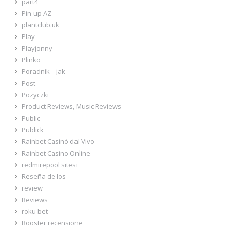
part4
Pin-up AZ
plantclub.uk
Play
Playjonny
Plinko
Poradnik – jak
Post
Pozyczki
Product Reviews, Music Reviews
Public
Publick
Rainbet Casinò dal Vivo
Rainbet Casino Online
redmirepool sitesi
Reseña de los
review
Reviews
roku bet
Rooster recensione