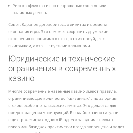
Риск конфликтов из-за непрошеных советов или
взаимных долгов.
Совет: Заранее договоритесь о лимитах и времени
окончания игры. Это поможет сохранить дружеские
отношения независимо от того, кто из вас уйдет с
выигрышем, а кто — с пустыми карманами.
Юридические и технические
ограничения в современных
казино
Многие современные наземные казино имеют правила,
ограничивающие количество "связанных" лиц за одним
столом, особенно на высоких лимитах. Это делается для
предотвращения манипуляций. В онлайн-казино ситуация
еще строже: игра с одного IP-адреса за одним столом в
покер или блэкджек практически всегда запрещена и ведет