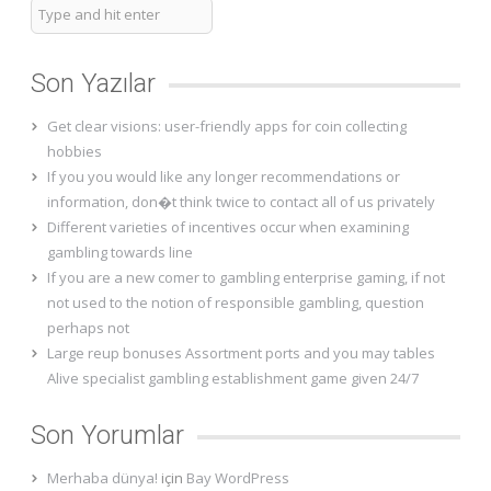
Son Yazılar
Get clear visions: user-friendly apps for coin collecting
hobbies
If you you would like any longer recommendations or
information, don�t think twice to contact all of us privately
Different varieties of incentives occur when examining
gambling towards line
If you are a new comer to gambling enterprise gaming, if not
not used to the notion of responsible gambling, question
perhaps not
Large reup bonuses Assortment ports and you may tables
Alive specialist gambling establishment game given 24/7
Son Yorumlar
Merhaba dünya!
için
Bay WordPress