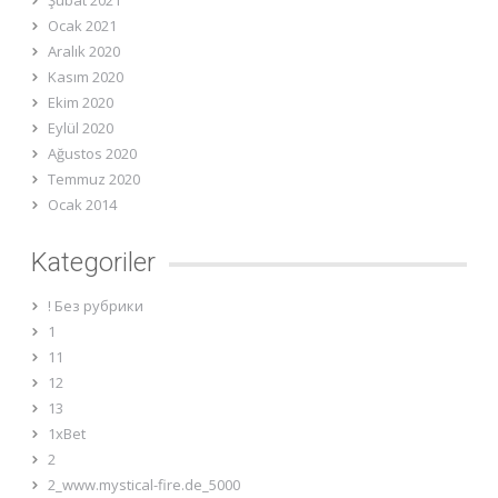
Şubat 2021
Ocak 2021
Aralık 2020
Kasım 2020
Ekim 2020
Eylül 2020
Ağustos 2020
Temmuz 2020
Ocak 2014
Kategoriler
! Без рубрики
1
11
12
13
1xBet
2
2_www.mystical-fire.de_5000