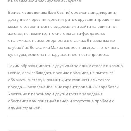
к немедленной блокировке аккаунтов.
В живых заведениях (Live Casino) с реальными дилерами,
доступных через интернет, играть с друзьями проще — вы
можете созвониться по видеосвязи и зайти на один и тот
же стол, но помните, что системы анти-фрода легко
отслеживают закономерности в ставках. В наземных же
клубах Лас-Вегаса или Макао совместная игра — это часть
культуры, если она не нарушает честность процесса.
Таким образом, играть с друзьями за одним столом в казино
можно, если соблюдать правила приличия, не пытаться
обмануть систему и помнить, что главная цель такого
похода — развлечение, а не гарантированный заработок.
Уважение к персоналу и другим гостям заведения
обеспечит вам приятный вечер и отсутствие проблем с
администрацией.