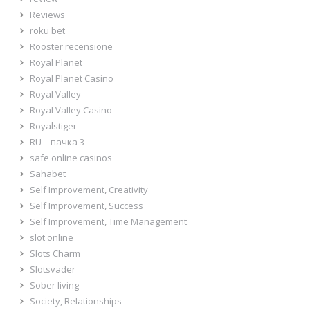
Reviews
roku bet
Rooster recensione
Royal Planet
Royal Planet Casino
Royal Valley
Royal Valley Casino
Royalstiger
RU – пачка 3
safe online casinos
Sahabet
Self Improvement, Creativity
Self Improvement, Success
Self Improvement, Time Management
slot online
Slots Charm
Slotsvader
Sober living
Society, Relationships