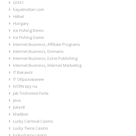
GOX1
hayatnotlari com
Hitbet
Hungary
Ice Fishing Demo
Ice Fishing Game
Internet Business, Affiliate Programs
Internet Business, Domains
Internet Business, Ezine Publishing
Internet Business, Internet Marketing
IT Вакансії
IT Образование
IVCRN tipy na
Jak Trichomist Forte
jeux
Joker8
khelibet
Lucky Carnival Casino
Lucky Twice Casino
lucky-barry-casino