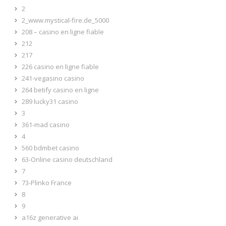
2
2_www.mystical-fire.de_5000
208 – casino en ligne fiable
212
217
226 casino en ligne fiable
241-vegasino casino
264 betify casino en ligne
289 lucky31 casino
3
361-mad casino
4
560 bdmbet casino
63-Online casino deutschland
7
73-Plinko France
8
9
a16z generative ai