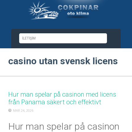
casino utan svensk licens
Hur man spelar på casinon med licens
från Panama säkert och effektivt
MAR 24, 2026
Hur man spelar på casinon