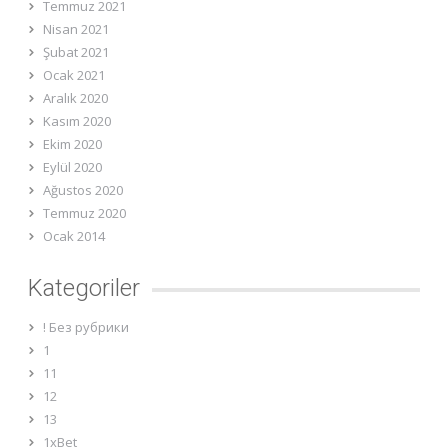
Temmuz 2021
Nisan 2021
Şubat 2021
Ocak 2021
Aralık 2020
Kasım 2020
Ekim 2020
Eylül 2020
Ağustos 2020
Temmuz 2020
Ocak 2014
Kategoriler
! Без рубрики
1
11
12
13
1xBet