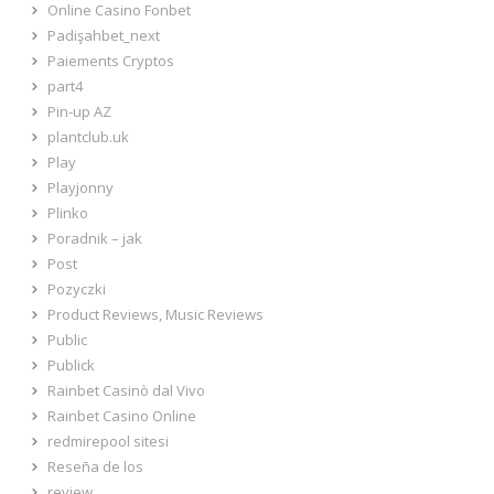
Online Casino Fonbet
Padişahbet_next
Paiements Cryptos
part4
Pin-up AZ
plantclub.uk
Play
Playjonny
Plinko
Poradnik – jak
Post
Pozyczki
Product Reviews, Music Reviews
Public
Publick
Rainbet Casinò dal Vivo
Rainbet Casino Online
redmirepool sitesi
Reseña de los
review