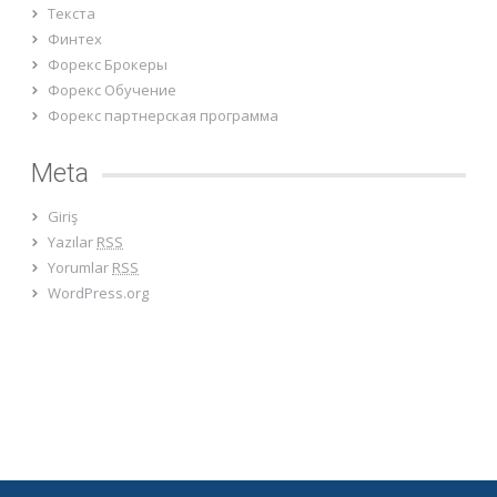
Текста
Финтех
Форекс Брокеры
Форекс Обучение
Форекс партнерская программа
Meta
Giriş
Yazılar
RSS
Yorumlar
RSS
WordPress.org