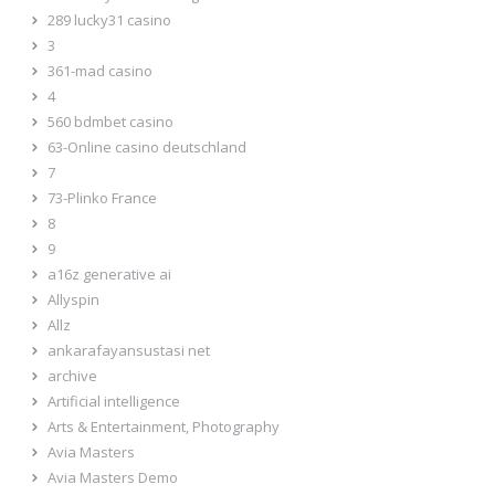
289 lucky31 casino
3
361-mad casino
4
560 bdmbet casino
63-Online casino deutschland
7
73-Plinko France
8
9
a16z generative ai
Allyspin
Allz
ankarafayansustasi net
archive
Artificial intelligence
Arts & Entertainment, Photography
Avia Masters
Avia Masters Demo