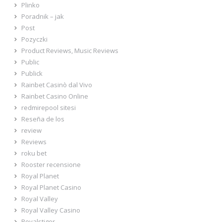
Plinko
Poradnik – jak
Post
Pozyczki
Product Reviews, Music Reviews
Public
Publick
Rainbet Casinò dal Vivo
Rainbet Casino Online
redmirepool sitesi
Reseña de los
review
Reviews
roku bet
Rooster recensione
Royal Planet
Royal Planet Casino
Royal Valley
Royal Valley Casino
Royalstiger