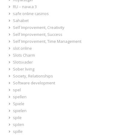
RU – пачка 3
safe online casinos
Sahabet
Self Improvement, Creativity
Self Improvement, Success
Self Improvement, Time Management
slot online
Slots Charm
Slotsvader
Sober living
Society, Relationships
Software development
spel
spellen
Spiele
spielen
spile
spilen
spille