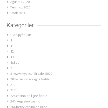
Ağustos 2020
Temmuz 2020
Ocak 2014
Kategoriler
! Без рубрики
1
11
12
13
1xBet
2
2_www.mystical-fire.de_5000
208 – casino en ligne fiable
212
217
226 casino en ligne fiable
241-vegasino casino
264 betify casino en ligne