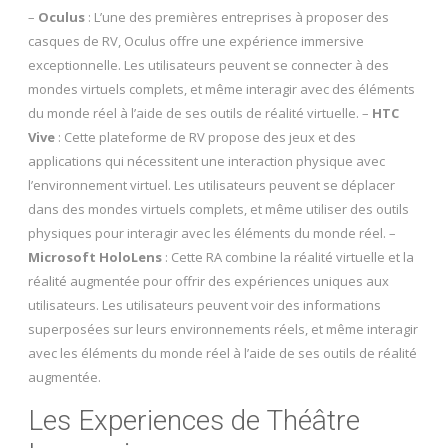
–
Oculus
: L’une des premières entreprises à proposer des
casques de RV, Oculus offre une expérience immersive
exceptionnelle. Les utilisateurs peuvent se connecter à des
mondes virtuels complets, et même interagir avec des éléments
du monde réel à l’aide de ses outils de réalité virtuelle. –
HTC
Vive
: Cette plateforme de RV propose des jeux et des
applications qui nécessitent une interaction physique avec
l’environnement virtuel. Les utilisateurs peuvent se déplacer
dans des mondes virtuels complets, et même utiliser des outils
physiques pour interagir avec les éléments du monde réel. –
Microsoft HoloLens
: Cette RA combine la réalité virtuelle et la
réalité augmentée pour offrir des expériences uniques aux
utilisateurs. Les utilisateurs peuvent voir des informations
superposées sur leurs environnements réels, et même interagir
avec les éléments du monde réel à l’aide de ses outils de réalité
augmentée.
Les Experiences de Théâtre