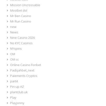
Mission Uncrossable
Mostbet dol
Mr Ben Casino
Mr Run Casino
new
News
Nine Casino 2026
No KYC Casinos
NYspins
OM
OM cc
Online Casino Fonbet
Padişahbet_next
Paiements Cryptos
part4
Pin-up AZ
plantclub.uk
Play
Playjonny