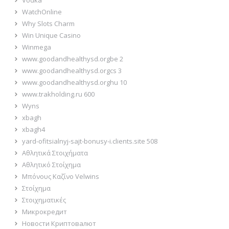
Vodka
WatchOnline
Why Slots Charm
Win Unique Casino
Winmega
www.goodandhealthysd.orgbe 2
www.goodandhealthysd.orgcs 3
www.goodandhealthysd.orghu 10
www.trakholding.ru 600
Wyns
xbagh
xbagh4
yard-ofitsialnyj-sajt-bonusy-i.clients.site 508
Αθλητικά Στοιχήματα
Αθλητικό Στοίχημα
Μπόνους Καζίνο Velwins
Στοίχημα
Στοιχηματικές
Микрокредит
Новости Криптовалют