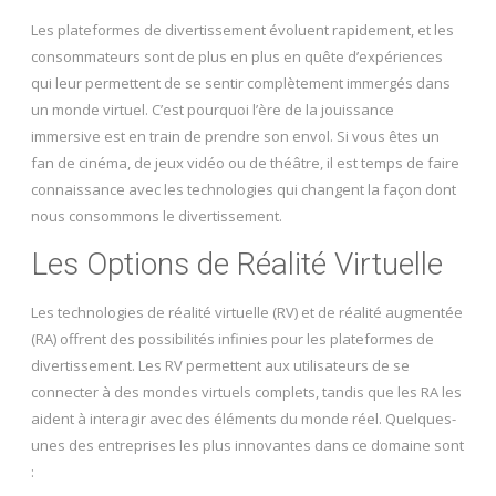
Les plateformes de divertissement évoluent rapidement, et les
consommateurs sont de plus en plus en quête d’expériences
qui leur permettent de se sentir complètement immergés dans
un monde virtuel. C’est pourquoi l’ère de la jouissance
immersive est en train de prendre son envol. Si vous êtes un
fan de cinéma, de jeux vidéo ou de théâtre, il est temps de faire
connaissance avec les technologies qui changent la façon dont
nous consommons le divertissement.
Les Options de Réalité Virtuelle
Les technologies de réalité virtuelle (RV) et de réalité augmentée
(RA) offrent des possibilités infinies pour les plateformes de
divertissement. Les RV permettent aux utilisateurs de se
connecter à des mondes virtuels complets, tandis que les RA les
aident à interagir avec des éléments du monde réel. Quelques-
unes des entreprises les plus innovantes dans ce domaine sont
: