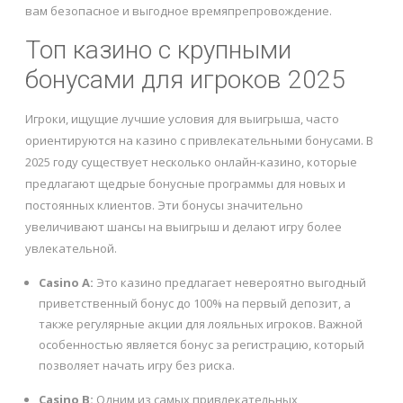
вам безопасное и выгодное времяпрепровождение.
Топ казино с крупными
бонусами для игроков 2025
Игроки, ищущие лучшие условия для выигрыша, часто
ориентируются на казино с привлекательными бонусами. В
2025 году существует несколько онлайн-казино, которые
предлагают щедрые бонусные программы для новых и
постоянных клиентов. Эти бонусы значительно
увеличивают шансы на выигрыш и делают игру более
увлекательной.
Casino A:
Это казино предлагает невероятно выгодный
приветственный бонус до 100% на первый депозит, а
также регулярные акции для лояльных игроков. Важной
особенностью является бонус за регистрацию, который
позволяет начать игру без риска.
Casino B:
Одним из самых привлекательных