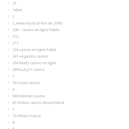
13
1xBet
2
2_www.mystical-fire.de_5000
208 – casino en ligne fiable
212
217
226 casino en ligne fiable
241-vegasino casino
264 betify casino en ligne
289 lucky31 casino
3
361-mad casino
4
560 bdmbet casino
63-Online casino deutschland
7
73-Plinko France
8