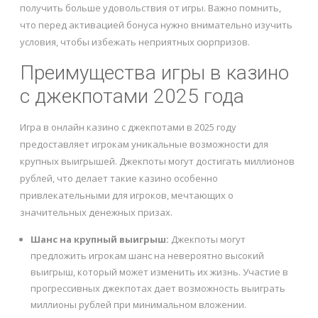
получить больше удовольствия от игры. Важно помнить,
что перед активацией бонуса нужно внимательно изучить
условия, чтобы избежать неприятных сюрпризов.
Преимущества игры в казино
с джекпотами 2025 года
Игра в онлайн казино с джекпотами в 2025 году
предоставляет игрокам уникальные возможности для
крупных выигрышей. Джекпоты могут достигать миллионов
рублей, что делает такие казино особенно
привлекательными для игроков, мечтающих о
значительных денежных призах.
Шанс на крупный выигрыш:
Джекпоты могут
предложить игрокам шанс на невероятно высокий
выигрыш, который может изменить их жизнь. Участие в
прогрессивных джекпотах дает возможность выиграть
миллионы рублей при минимальном вложении.