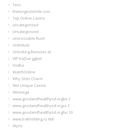
Texs
thelongeststride com
Top Online Casino
uncategorised
Uncategorized
Uncrossable Rush
Unlimluck
Unlocking Bonuses at
VIP Καζίνο ggbet
Vodka
WatchOnline
Why Slots Charm
Win Unique Casino
Winmega
www.goodandhealthysd.orgbe 2
www.goodandhealthysd.orgcs 3
www.goodandhealthysd.orghu 10
www.trakholding.ru 600
Wyns