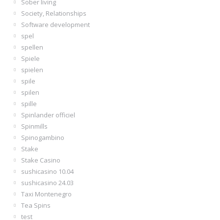
Sober living
Society, Relationships
Software development
spel
spellen
Spiele
spielen
spile
spilen
spille
Spinlander officiel
Spinmills
Spinogambino
Stake
Stake Casino
sushicasino 10.04
sushicasino 24.03
Taxi Montenegro
Tea Spins
test