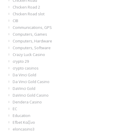
Chicken Road
Chicken Road 2
Chicken Road slot
CIB
Communications, GPS
Computers, Games
Computers, Hardware
Computers, Software
Crazy Luck Casino
crypto 29
crypto casinos
Da Vinci Gold
Da Vinci Gold Casino
DaVinci Gold
DaVinci Gold Casino
Dendera Casino
EC
Education
Efbet Καζίνο
eloncasino3