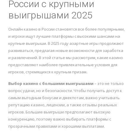
России с крупными
выигрышами 2025
Онлайн казино в России становятся все более популярными,
и игроки ищут лучшие платформы с высокими шансами на
крупные выигрыши. В 2025 году азартные игры продолжают
развиваться, предлагая новые возможности для заработка
и развлечений. В этой статье мы рассмотрим, какие казино
предоставляют наиболее привлекательные условия для
игроков, стремящихся к крупным призам.
Выбор казино с большими выигрышами
– это не только
вопрос удачи, но и безопасности. Чтобы получить доступ к
самым выгодным бонусам и джекпотам, важно учитывать
репутацию казино, лицензии, а также отзывы реальных
игроков. Большие выигрыши предполагают высокую
конкуренцию, поэтому важно выбирать платформы с
прозрачными правилами и хорошими выплатами.