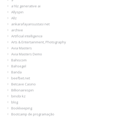
9
a16z generative ai
Allyspin
Allz
ankarafayansustasi net
archive
Artificial intelligence
Arts & Entertainment, Photography
Avia Masters
Avia Masters Demo
Bahiscom
Bahsegel
Banda
beefbet.net
Betcave Casino
Billionairespin
binobi kz
blog
Bookkeeping
Bootcamp de programação