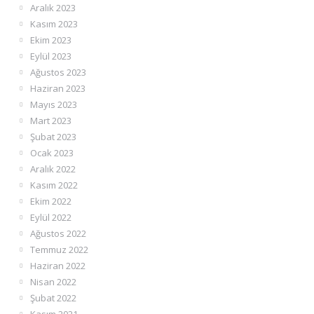
Aralık 2023
Kasım 2023
Ekim 2023
Eylül 2023
Ağustos 2023
Haziran 2023
Mayıs 2023
Mart 2023
Şubat 2023
Ocak 2023
Aralık 2022
Kasım 2022
Ekim 2022
Eylül 2022
Ağustos 2022
Temmuz 2022
Haziran 2022
Nisan 2022
Şubat 2022