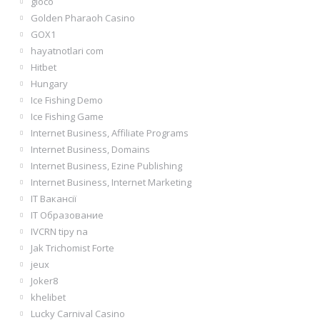
gioco
Golden Pharaoh Casino
GOX1
hayatnotlari com
Hitbet
Hungary
Ice Fishing Demo
Ice Fishing Game
Internet Business, Affiliate Programs
Internet Business, Domains
Internet Business, Ezine Publishing
Internet Business, Internet Marketing
IT Вакансії
IT Образование
IVCRN tipy na
Jak Trichomist Forte
jeux
Joker8
khelibet
Lucky Carnival Casino