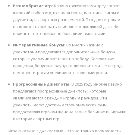
Разнообразие игр:
Казино с джекпотами предлагают
широкий выбор игр, включая слоты, карточные игры и
другие виды азартных развлечений. Это дает игрокам
возможность выбрать наиболее подходящий для себя
вариант с потенциально большими выплатами.
Интерактивные бонусы:
Во многих казино с
джекпотами предлагаются дополнительные бонусы,
которые увеличивают шанс на победу. Бесплатные
вращения, бонусные раунды и дополнительные награды
помогают игрокам увеличивать свои выигрыши.
Прогрессивные джекпоты:
В 2025 году многие казино
предлагают прогрессивные джекпоты, которые
увеличиваются с каждым игровым раундом. Эти
джекпоты могут достичь астрономических сумм,
предоставляя игрокам шанс на самые большие выигрыши
в истории азартных игр.
Игра в казино с джекпотами – это не только возможность